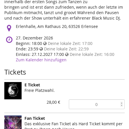
innerhalb der ersten Songs zum Tanzen zu
bringen und ist erst dann zufrieden, wenn auch der letzte im
Publikum mitmacht, tanzt und groovt Während den Pausen
und nach der Show unterhält ein erfahrener Black Music DJ.
Wo
Erlenhalle, Am Rathaus 20, 63526 Erlensee
findet
diese
Wann
27. Dezember 2026
Veranstaltung
findet
Beginn:
18:00
Deine lokale Zeit:
17:00
statt?
diese
Ende:
23:59
Deine lokale Zeit:
22:59
Veranstaltung
Einlass:
27.12.2027 17:00
Deine lokale Zeit:
16:00
statt?
Zum Kalender hinzufügen
Tickets
E Ticket
Freie Platzwahl.
28,00 €
Fan Ticket
Das exklusive Fan Ticket als Hard Ticket kommt per